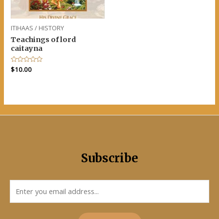
ITIHAAS / HISTORY
Teachings of lord
caitayna
Rated
$
10.00
0
out
of
5
Subscribe