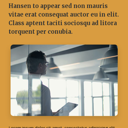
Hansen to appear sed non mauris
vitae erat consequat auctor eu in elit.
Class aptent taciti sociosqu ad litora
torquent per conubia.
Lorem ipsum dolor sit amet, consectetur adipisicing elit,